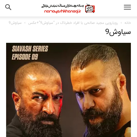
خانه
رویارویی مجید صالحی با افراد خطرناک در “سیاوش9″+عکس
سیاوش9
سیاوش9