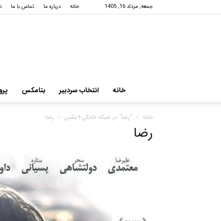
جمعه, مرداد 16, 1405
خانه
درباره ما
تماس با ما
ن
خانه
انتخاب سردبیر
بتامکس
پرو
خانه
“رضا” در شبکه خانگی+عکس
رضا
رضا