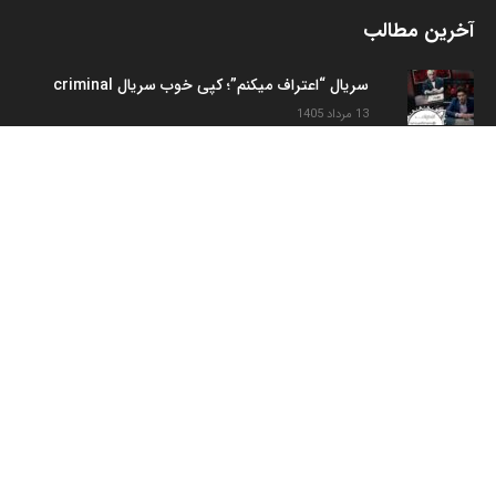
آخرین مطالب
سریال “اعتراف میکنم”؛ کپی خوب سریال criminal
13 مرداد 1405
سریال «کوری» و ورود خودی‌ها به تجارت سیاه؟؟
11 مرداد 1405
بانوی آواز و هوای تازه‌تر در سریال «بامداد خمار۲»
25 تیر 1405
اظهارنظر متفاوت رضا کیانیان درباره‌ی ورود پولهای
هنگفت به شبکه خانگی
19 تیر 1405