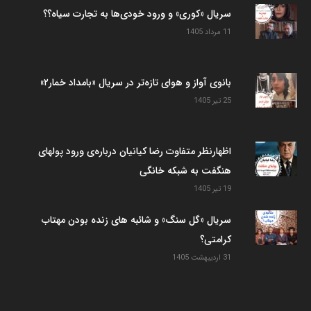
سریال «کوری» و ورود خودی‌ها به تجارت سیاه؟؟
11 مرداد 1405
بانوی آواز و هوای تازه‌تر در سریال «بامداد خمار۲»
25 تیر 1405
اظهارنظر متفاوت رضا کیانیان درباره‌ی ورود پولهای
هنگفت به شبکه خانگی
19 تیر 1405
سریال «گل سنگ» و شائبه های زنده بودن مهتاب
کرامتی؟
31 اردیبهشت 1405