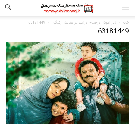
خانه
«در آغوش درخت»؛ درامی در ستایش زندگی
63181449
63181449