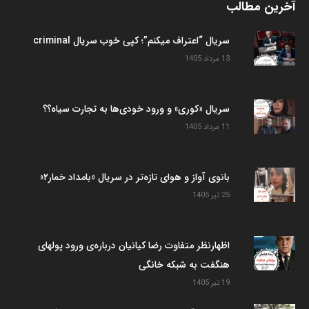
آخرین مطالب
سریال “اعتراف میکنم”؛ کپی خوب سریال criminal
13 مرداد 1405
سریال «کوری» و ورود خودی‌ها به تجارت سیاه؟؟
11 مرداد 1405
بانوی آواز و هوای تازه‌تر در سریال «بامداد خمار۲»
25 تیر 1405
اظهارنظر متفاوت رضا کیانیان درباره‌ی ورود پولهای
هنگفت به شبکه خانگی
19 تیر 1405