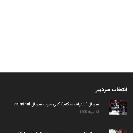
انتخاب سردبیر
سریال “اعتراف میکنم”؛ کپی خوب سریال criminal
13 مرداد 1405