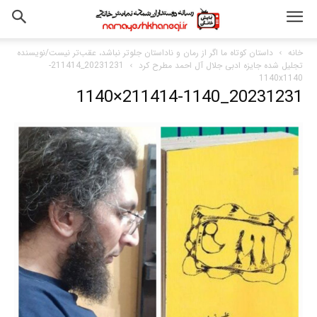
خانه
داستان کوتاه ما اگر از رمان و ناداستان جلوتر نباشد، عقب‌­تر نیست/نویسنده
تجلیل شده جایزه ادبی جلال آل احمد مطرح کرد
20231231_211414-
1140x1140
20231231_211414-1140×1140