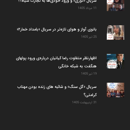
سریال «کوری» و ورود خودی‌ها به تجارت سیاه؟؟
11 مرداد 1405
بانوی آواز و هوای تازه‌تر در سریال «بامداد خمار۲»
25 تیر 1405
اظهارنظر متفاوت رضا کیانیان درباره‌ی ورود پولهای
هنگفت به شبکه خانگی
19 تیر 1405
سریال «گل سنگ» و شائبه های زنده بودن مهتاب
کرامتی؟
31 اردیبهشت 1405