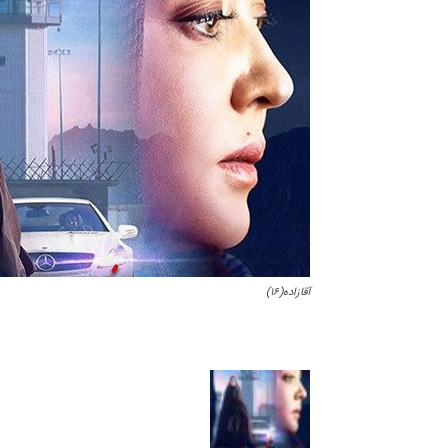
آقازاده(۱۶)