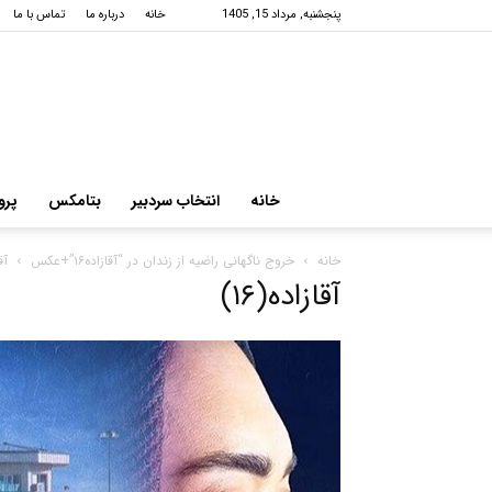
پنجشنبه, مرداد 15, 1405
خانه
درباره ما
تماس با ما
خانه
انتخاب سردبیر
بتامکس
پرو
خانه
خروج ناگهانی راضیه از زندان در “آقازاده۱۶”+عکس
آقا
آقازاده(۱۶)