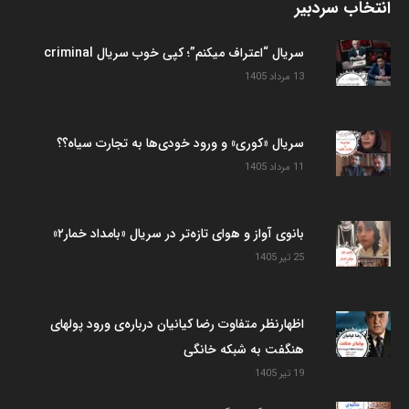
انتخاب سردبیر
سریال “اعتراف میکنم”؛ کپی خوب سریال criminal
13 مرداد 1405
سریال «کوری» و ورود خودی‌ها به تجارت سیاه؟؟
11 مرداد 1405
بانوی آواز و هوای تازه‌تر در سریال «بامداد خمار۲»
25 تیر 1405
اظهارنظر متفاوت رضا کیانیان درباره‌ی ورود پولهای
هنگفت به شبکه خانگی
19 تیر 1405