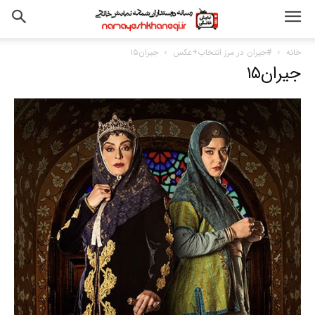
خانه
#جیران در مرز انتخاب+عکس
جیران۱۵
جیران۱۵