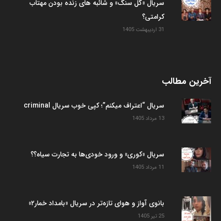
سریال «گل سنگ» و شائبه های زنده بودن مهتاب
کرامتی؟
31 اردیبهشت 1405
آخرین مطالب
سریال “اعتراف میکنم”؛ کپی خوب سریال criminal
13 مرداد 1405
سریال «کوری» و ورود خودی‌ها به تجارت سیاه؟؟
11 مرداد 1405
بانوی آواز و هوای تازه‌تر در سریال «بامداد خمار۲»
25 تیر 1405