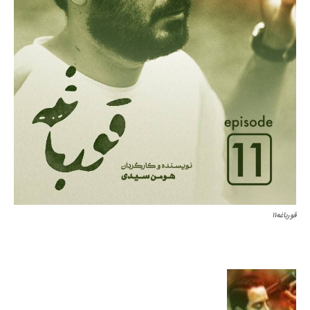
قورباغه۱۱