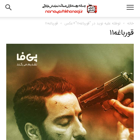
خانه
توطئه علیه نوید در “قورباغه۱۱”+عکس
قورباغه۱۱
قورباغه۱۱