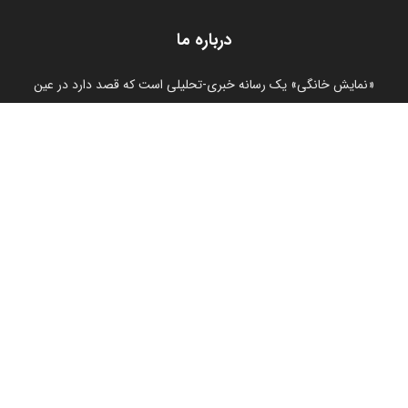
درباره ما
«نمایش خانگی» یک رسانه خبری-تحلیلی است که قصد دارد در عین
اطلاع رسانی به مخاطبان درباره اتفاقات شبکه نمایش خانگی به ارائه
راهبردهای تحلیلی درباره این رسانه فراگیر دست زند.
ما را دنبال کنید
خانه
درباره ما
تماس با ما
نمایش خانگی در شبکه‌های اجتماعی
© 2026 تمام حقوق سایت محفوظ بوده و استفاده از مطالب سايت با ذکر منبع
بلامانع است.
طراحی سایت توسط آنیل طراح