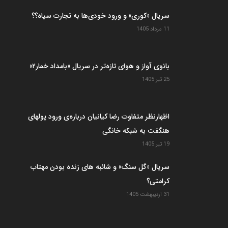
آخرین مطالب
سریال “اعتراف میکنم”؛ کپی خوب سریال criminal
13 مرداد 1405
سریال «کوری» و ورود خودی‌ها به تجارت سیاه؟؟
11 مرداد 1405
بانوی آواز و هوای تازه‌تر در سریال «بامداد خمار۲»
25 تیر 1405
اظهارنظر متفاوت رضا کیانیان درباره‌ی ورود پولهای