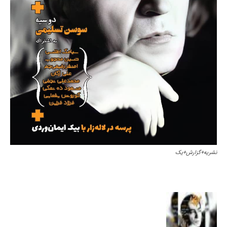
نشریه+گزارش+یک