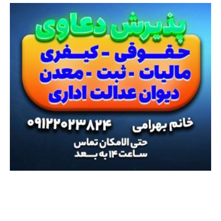
انتخاب سردبیر
سریال “اعتراف میکنم”؛ کپی خوب سریال criminal