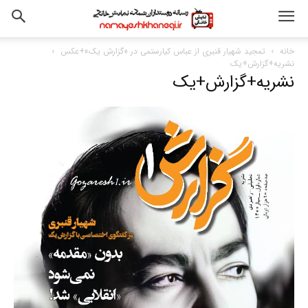
خانه
تمجید شهیار قنبری از عباس کیارستمی در «گزارش یک»+عکس
نشریه+گزارش+یک
نشریه+گزارش+یک