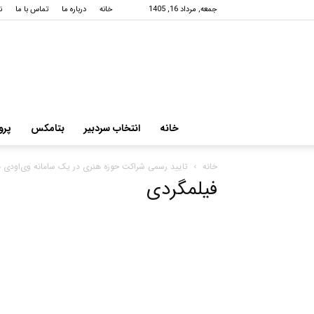
جمعه, مرداد 16, 1405
خانه
درباره ما
تماس با ما
ن
خانه
انتخاب سردبیر
بتامکس
پرو
خانه
تایید رسمی شراکت حوزه هنری در یک سامانه وی‌او‌دی ن
فیلمگردی