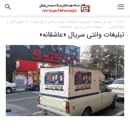
خانه
بعد از تبلیغات اتوبوسی⇐تبلیغات پشت وانتی از راه رسید!⇔با حضور گلزار و
رفقا+عکس
تبلیغات وانتی سریال «عاشقانه»
تبلیغات وانتی سریال «عاشقانه»