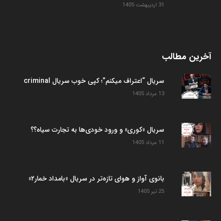
31 اردیبهشت 1405
آخرین مطالب
سریال “اعتراف میکنم”؛ کپی خوب سریال criminal
13 مرداد 1405
سریال «کوری» و ورود خودی‌ها به تجارت سیاه؟؟
11 مرداد 1405
بانوی آواز و هوای تازه‌تر در سریال «بامداد خمار۲»
25 تیر 1405