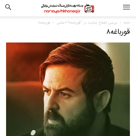
خانه
بررسی اضلاع جنایت در “قورباغه۸”+عکس
قورباغه۸
قورباغه۸