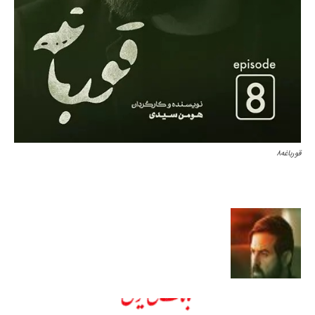
قورباغه۸