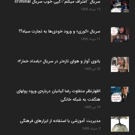
سریال “اعتراف میکنم”؛ کپی خوب سریال criminal
13 مرداد 1405
سریال «کوری» و ورود خودی‌ها به تجارت سیاه؟؟
11 مرداد 1405
بانوی آواز و هوای تازه‌تر در سریال «بامداد خمار۲»
25 تیر 1405
اظهارنظر متفاوت رضا کیانیان درباره‌ی ورود پولهای
هنگفت به شبکه خانگی
19 تیر 1405
مدیریت آموزشی با استفاده از ابزارهای فرهنگی
2 خرداد 1405