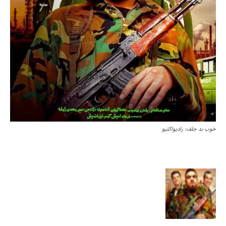
خوب بد جلف: رادیواکتیو