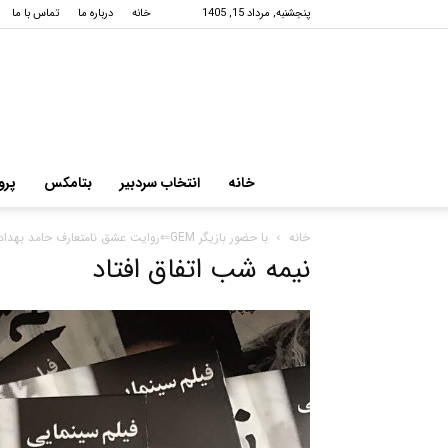
پنجشنبه, مرداد 15, 1405
خانه
درباره ما
تماس با ما
خانه
انتخاب سردبیر
بتامکس
پرو
خانه
با حضور بازیگر GEM⇐روایت عشق نامتعارف حامد بهداد به شبکه خانگی آمد+عکس
نیمه شب اتفاق افتاد