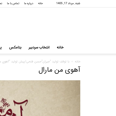
شنبه, مرداد 17, 1405
خانه
درباره ما
تماس با ما
نم
خانه
انتخاب سردبیر
بتامکس
پر
خانه
با توقف تولید “جیران”حسن فتحی/پیش تولید “آهوی من 
آهوی من مارال