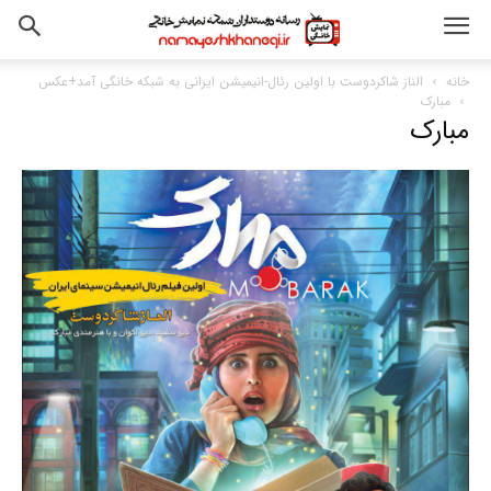
خانه
الناز شاکردوست با اولین رئال-انیمیشن ایرانی به شبکه خانگی آمد+عکس
مبارک
مبارک