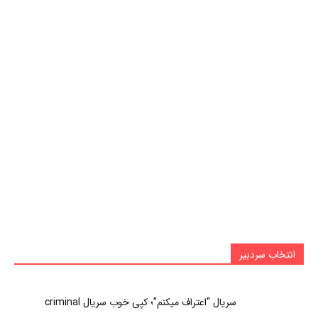
انتخاب سردبیر
سریال “اعتراف میکنم”؛ کپی خوب سریال criminal