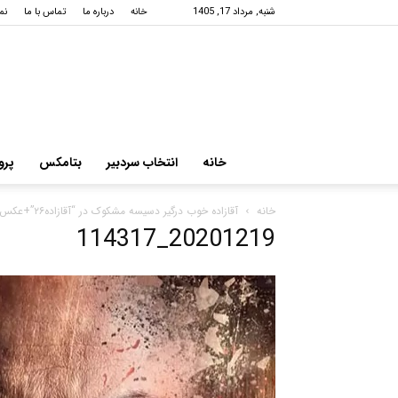
شنبه, مرداد 17, 1405
خانه
درباره ما
تماس با ما
نم
خانه
انتخاب سردبیر
بتامکس
پرو
خانه
آقازاده خوب درگیر دسیسه مشکوک در “آقازاده۲۶”+عکس
20201219_114317